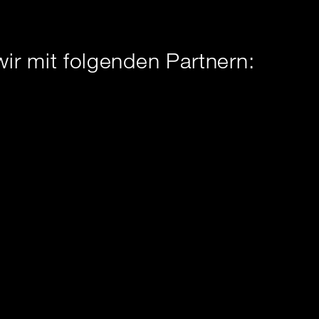
wir mit folgenden Partnern:
/de
e-online.de
www.ilogixx.de
Schließ