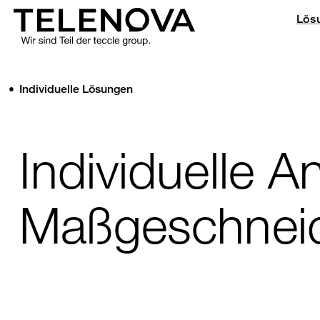
Telenova IT-Kommunikationslösungen
Lös
Zum
Inhalt
springen
Individuelle Lösungen
Individuelle 
Maßgeschneid