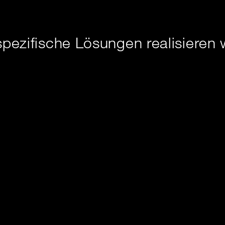
pezifische Lösungen realisieren 
https://www.anynode.de
https://asctechnologies.com/german/index.html
https://www.ascom.com/de/
https://www.audiocodes.com
https://www.behnk
https://
https://www.novalink.ch
https://www.patton.com
https://www.siedle.de/de-
de/home/